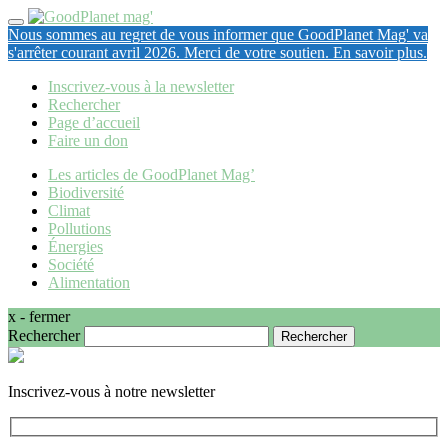
Nous sommes au regret de vous informer que GoodPlanet Mag' va
s'arrêter courant avril 2026. Merci de votre soutien. En savoir plus.
Inscrivez-vous à la newsletter
Rechercher
Page d’accueil
Faire un don
Les articles de GoodPlanet Mag’
Biodiversité
Climat
Pollutions
Énergies
Société
Alimentation
x - fermer
Rechercher
Inscrivez-vous à notre newsletter