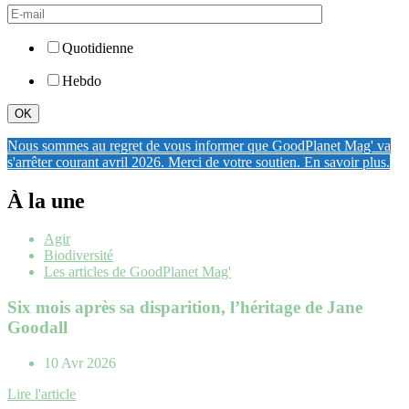
Quotidienne
Hebdo
OK
Nous sommes au regret de vous informer que GoodPlanet Mag' va
s'arrêter courant avril 2026. Merci de votre soutien. En savoir plus.
À la une
Agir
Biodiversité
Les articles de GoodPlanet Mag'
Six mois après sa disparition, l’héritage de Jane
Goodall
10 Avr 2026
Lire l'article